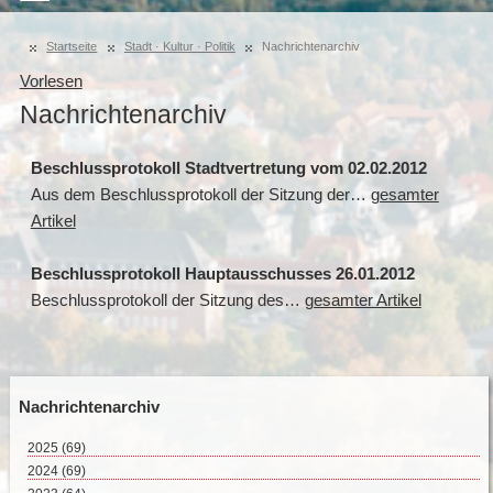
Startseite
Stadt · Kultur · Politik
Nachrichtenarchiv
Vorlesen
Nachrichtenarchiv
Beschlussprotokoll Stadtvertretung vom 02.02.2012
Aus dem Beschlussprotokoll der Sitzung der…
gesamter
Artikel
Beschlussprotokoll Hauptausschusses 26.01.2012
Beschlussprotokoll der Sitzung des…
gesamter Artikel
Nachrichtenarchiv
2025
(69)
August 2025 (2)
2024
(69)
Juli 2025 (9)
Dezember 2024 (2)