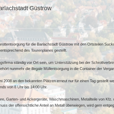
arlachstadt Güstrow
rottentsorgung für die Barlachstadt Güstrow mit den Ortsteilen Suc
n entsprechend des Tourenplanes gestellt.
gsfirma ständig vor Ort sein, um Unterstützung bei der Schrottverbri
hört nunmehr die illegale Müllentsorgung in die Container der Verga
ni 2008 an den bekannten Plätzen erneut nur für einen Tag gestellt 
nds von 8 Uhr bis 14:00 Uhr.
ohre, Garten- und Ackergeräte, Waschmaschinen, Metallteile von Kfz.
muss der offensichtliche Anteil an Metall überwiegen, wird gern ent