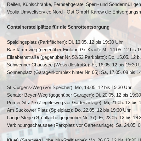
Reifen, Kühlschränke, Fernsehgeräte, Sperr- und Sondermüll gehör
Veolia Umweltservice Nord - Ost GmbH Karow die Entsorgungsm
Containerstellplätze für die Schrottentsorgung
Spaldingsplatz (Parkflächen): Di, 13.05. 12 bis 19:30 Uhr
Bärstämmweg (gegenüber Einfahrt Gr. Kraul): Mi, 14.05. 12 bis 1
Elisabethstraße (gegenüber Nr. 52/53 Parkplatz): Do, 15.05. 12 b
Schweriner Chaussee (Wossidlostraße): Fr, 16.05. 12 bis 19:30 
Sonnenplatz (Garagenkomplex hinter Nr. 05): Sa, 17.05. 08 bis 1
St.-Jürgens-Weg (vor Speicher): Mo, 19.05. 12 bis 19:30 Uhr
Senator Beyer-Weg (gegenüber Garagen): Di, 20.05. 12 bis 19:30
Primer Straße (Ziegeleiweg vor Gartenanlage): Mi, 21.05. 12 bis 
Am Suckower Platz (Spielplatz): Do, 22.05. 12 bis 19:30 Uhr
Lange Stege (Grünfläche gegenüber Nr. 37): Fr, 23.05. 12 bis 19:
Verbindungschaussee (Parkplatz vor Gartenanlage): Sa, 24.05. 0
Klueß (Sandweg Höhe Iglu-Stellfläche): Mo, 26.05. 12 bis 19:30 U