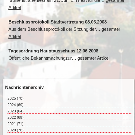
Mühlenstraßenfest am 21. Juni Ein Fest für die…
gesamter
Artikel
Beschlussprotokoll Stadtvertretung 08.05.2008
Aus dem Beschlussprotokoll der Sitzung der…
gesamter
Artikel
Tagesordnung Hauptausschuss 12.06.2008
Öffentliche Bekanntmachungzur…
gesamter Artikel
Nachrichtenarchiv
2025
(70)
August 2025 (3)
2024
(69)
Juli 2025 (9)
Dezember 2024 (2)
2023
(64)
Juni 2025 (8)
November 2024 (11)
Dezember 2023 (2)
2022
(69)
Mai 2025 (17)
Oktober 2024 (7)
November 2023 (8)
Dezember 2022 (8)
2021
(71)
April 2025 (15)
September 2024 (4)
Oktober 2023 (4)
November 2022 (4)
Dezember 2021 (8)
2020
(78)
März 2025 (12)
August 2024 (4)
September 2023 (4)
Oktober 2022 (10)
November 2021 (7)