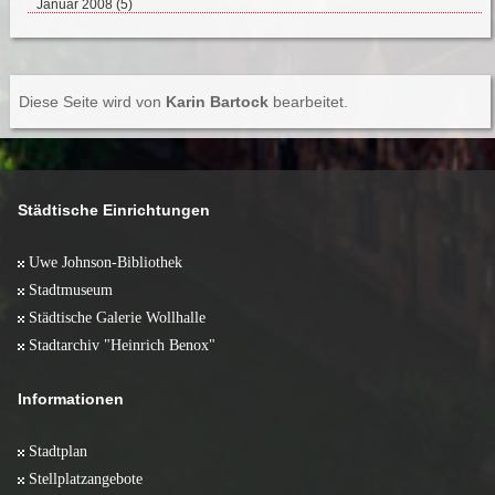
Januar 2008 (5)
Diese Seite wird von
Karin Bartock
bearbeitet.
Städtische Einrichtungen
Uwe Johnson-Bibliothek
Stadtmuseum
Städtische Galerie Wollhalle
Stadtarchiv "Heinrich Benox"
Informationen
Stadtplan
Stellplatzangebote