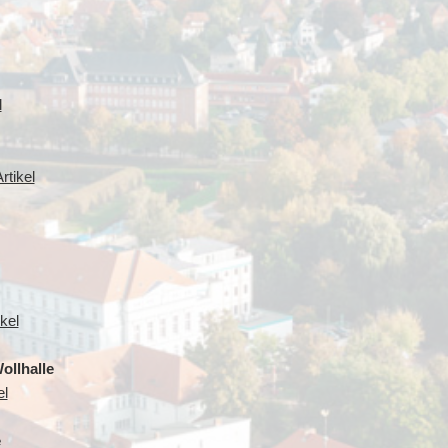
l
rtikel
kel
ollhalle
el
e