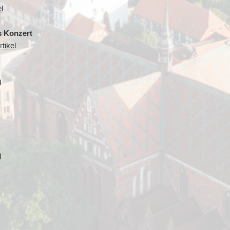
l
s Konzert
tikel
l
l