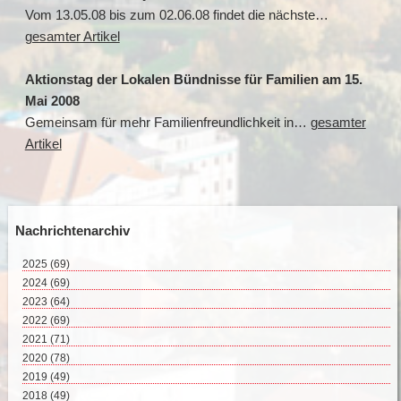
Vom 13.05.08 bis zum 02.06.08 findet die nächste…
gesamter Artikel
Aktionstag der Lokalen Bündnisse für Familien am 15.
Mai 2008
Gemeinsam für mehr Familienfreundlichkeit in…
gesamter
Artikel
Nachrichtenarchiv
2025
(69)
August 2025 (2)
2024
(69)
Juli 2025 (9)
Dezember 2024 (2)
2023
(64)
Juni 2025 (8)
November 2024 (11)
Dezember 2023 (2)
2022
(69)
Mai 2025 (17)
Oktober 2024 (7)
November 2023 (8)
Dezember 2022 (8)
2021
(71)
April 2025 (15)
September 2024 (4)
Oktober 2023 (4)
November 2022 (4)
Dezember 2021 (8)
2020
(78)
März 2025 (12)
August 2024 (4)
September 2023 (4)
Oktober 2022 (10)
November 2021 (7)
Dezember 2020 (7)
2019
Februar 2025 (6)
(49)
Juli 2024 (4)
August 2023 (6)
September 2022 (5)
Oktober 2021 (5)
November 2020 (9)
Dezember 2019 (5)
2018
Juni 2024 (5)
(49)
Juli 2023 (5)