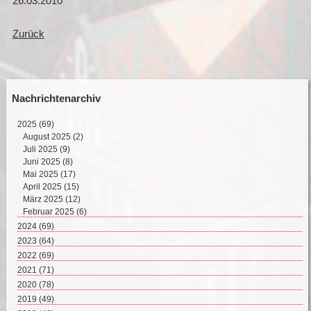
26.03.2010
Zurück
Nachrichtenarchiv
2025
(69)
August 2025 (2)
Juli 2025 (9)
Juni 2025 (8)
Mai 2025 (17)
April 2025 (15)
März 2025 (12)
Februar 2025 (6)
2024
(69)
Dezember 2024 (2)
2023
(64)
November 2024 (11)
Dezember 2023 (2)
2022
(69)
Oktober 2024 (7)
November 2023 (8)
Dezember 2022 (8)
2021
(71)
September 2024 (4)
Oktober 2023 (4)
November 2022 (4)
Dezember 2021 (8)
2020
(78)
August 2024 (4)
September 2023 (4)
Oktober 2022 (10)
November 2021 (7)
Dezember 2020 (7)
2019
(49)
Juli 2024 (4)
August 2023 (6)
September 2022 (5)
Oktober 2021 (5)
November 2020 (9)